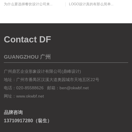
建局限性转变为发明一个精美的静谧就餐气氛和独特...
为什么要选择餐饮设计公司来...
LOGO设计真的有那么简单...
Contact DF
GUANGZHOU 广州
广州鼎艺企业形象设计有限公司(鼎峰设计)
地址：广州市番禺区汉溪大道奥园城市天地五区22号
电话：020-85588626 邮箱：ben@okwbf.net
网址：
www.okwbf.net
品牌咨询
13710917280（翁生）